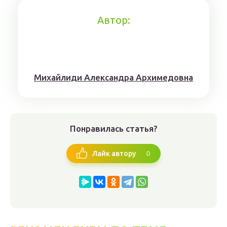
Автор:
Михaйлиди Aлександрa Aрхимедовна
Понравилась статья?
0
Лайк автору