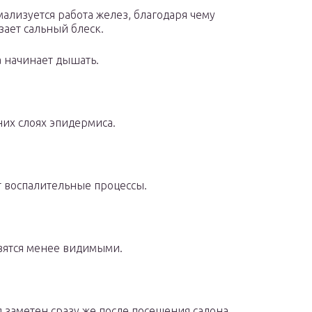
ализуется работа желез, благодаря чему
зает сальный блеск.
 начинает дышать.
их слоях эпидермиса.
 воспалительные процессы.
вятся менее видимыми.
 заметен сразу же после посещения салона.