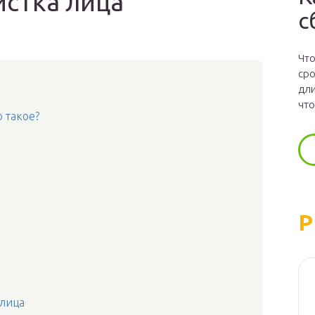
стка лица
с
Что
сро
дли
что
 такое?
Р
 лица