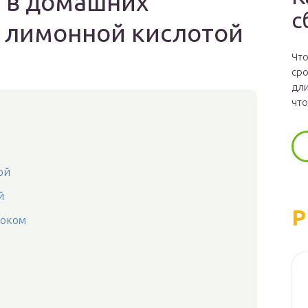
а в домашних
с
с лимонной кислотой
Что
сро
дли
что
ой
й
Р
соком