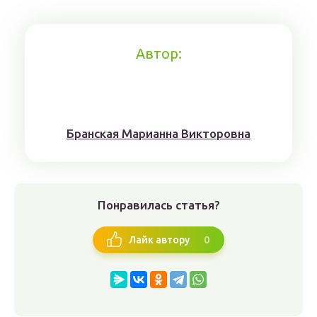
Автор:
Брaнскaя Мaрианнa Виктoрoвна
Понравилась статья?
0
Лайк автору