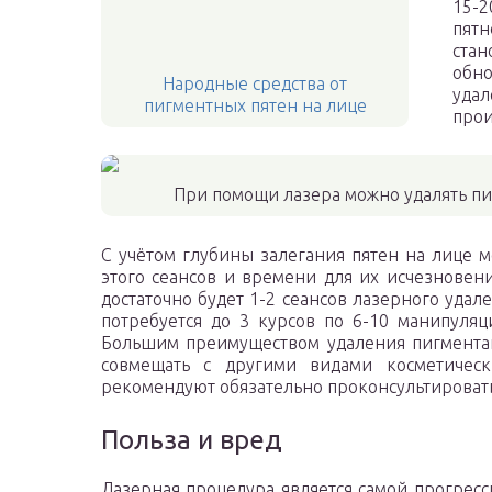
15-2
пятн
ста
обно
Народные средства от
уда
пигментных пятен на лице
прои
При помощи лазера можно удалять п
С учётом глубины залегания пятен на лице 
этого сеансов и времени для их исчезновен
достаточно будет 1-2 сеансов лазерного удале
потребуется до 3 курсов по 6-10 манипуля
Большим преимуществом удаления пигментац
совмещать с другими видами косметическ
рекомендуют обязательно проконсультировать
Польза и вред
Лазерная процедура является самой прогрес