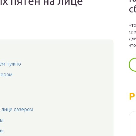
х пятен на лице
с
Что
сро
дли
что
чем нужно
зером
Р
 лице лазером
ры
ры