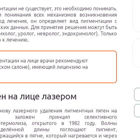
нтации не существует, это необходимо понимать.
м понимания всех механизмов возникновения
од лечения, он определяет вид пигментации с
ских данных. Для принятия решения можгут быть
холог, уролог, невролог, эндокринолог). Только
о к лечению.
ентации на лице врачи рекомендуют
еском салоне), имеющей лицензию на
н на лице лазером
нову лазерного удаления пигментных пятен на
це заложен принцип селективного
отермолиза, открытого в 1982 году. Волны
еделённой длины поглощают пигмент,
ржащийся в пятне, который нагревается и через