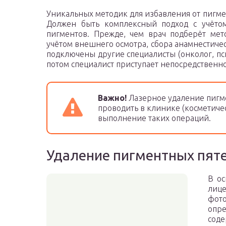
Уникальных методик для избавления от пигме
Должен быть комплексный подход с учёто
пигментов. Прежде, чем врач подберёт мет
учётом внешнего осмотра, сбора анамнестиче
подключены другие специалисты (онколог, пси
потом специалист приступает непосредственн
Важно!
Лазерное удаление пигм
проводить в клинике (косметич
выполнение таких операций.
Удаление пигментных пяте
В ос
ли
фот
опр
соде