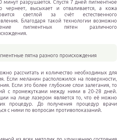
0 минут разрушается. Спустя 7 дней пигментное
о чернеет, высыхает и отваливается, а кожа
новится светлой за счёт естественного
вления. Благодаря такой технологии возможно
ление пигментных пятен различного
схождения.
игментные пятна разного происхождения
можно рассчитать и количество необходимых для
ия. Если меланин расположился на поверхности,
ния. Если это более глубокие слои залегания, то
ций с промежутками между ними в 20-28 дней.
ии на лице лазером является то, что её можно
их процедур. До получения процедур врачи
ся с ними по вопросам противопоказаний.
сивной из всех методик по улучшению состояния