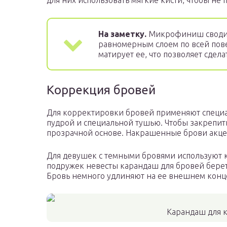
для них использовать мягкие кисти, чтобы не 
На заметку.
Микрофиниш сводит 
равномерным слоем по всей пове
матирует ее, что позволяет сдел
Коррекция бровей
Для корректировки бровей применяют специа
пудрой и специальной тушью. Чтобы закрепить
прозрачной основе. Накрашенные брови акце
Для девушек с темными бровями используют 
подружек невесты карандаш для бровей беретс
Бровь немного удлиняют на ее внешнем конц
Карандаш для 