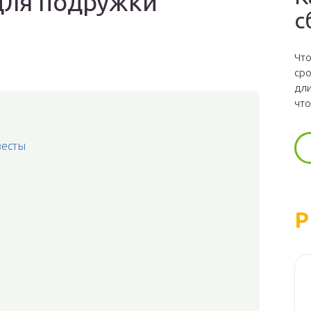
для подружки
с
Что
сро
дли
что
весты
Р