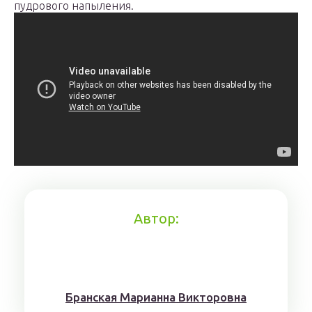
пудрового напыления.
Автор:
Брaнскaя Мaрианнa Виктoрoвна