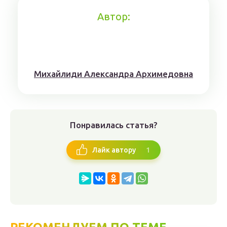
Автор:
Михaйлиди Aлександрa Aрхимедовна
Понравилась статья?
1
Лайк автору