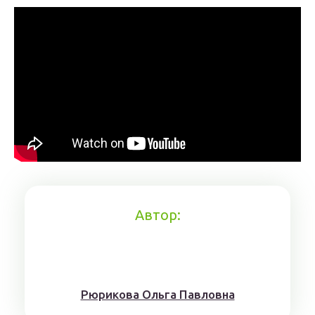
Автор:
Рюрикoвa Oльгa Пaвлoвнa