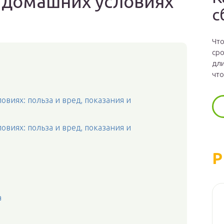
в домашних условиях
с
Что
сро
дли
что
виях: польза и вред, показания и
виях: польза и вред, показания и
Р
а