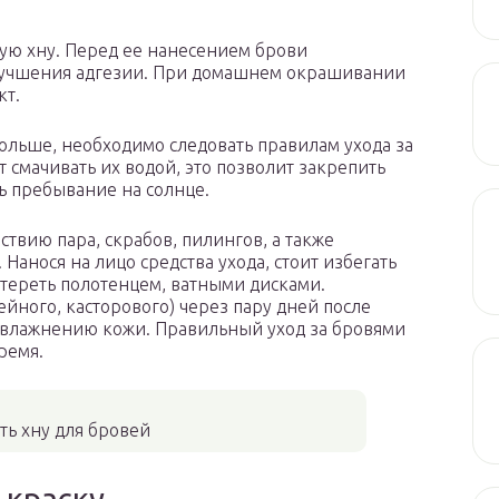
ую хну. Перед ее нанесением брови
лучшения адгезии. При домашнем окрашивании
кт.
ольше, необходимо следовать правилам ухода за
смачивать их водой, это позволит закрепить
ь пребывание на солнце.
твию пара, скрабов, пилингов, а также
Нанося на лицо средства ухода, стоит избегать
тереть полотенцем, ватными дисками.
ейного, касторового) через пару дней после
увлажнению кожи. Правильный уход за бровями
ремя.
ть хну для бровей
 краску