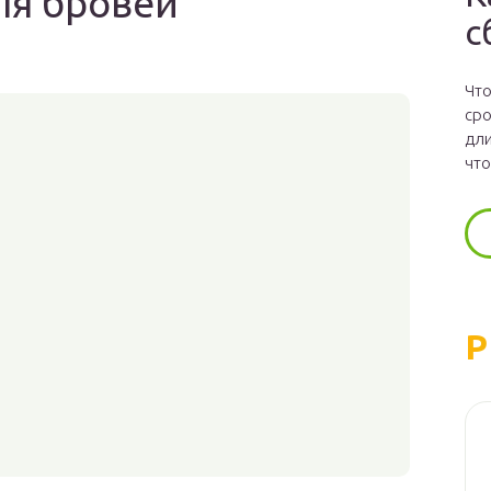
ля бровей
с
Что
сро
дли
что
Р