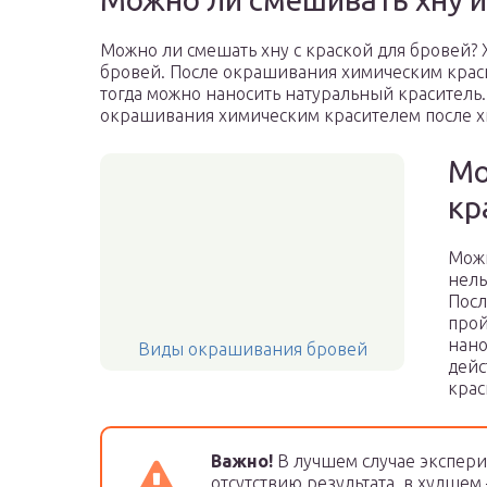
Можно ли смешать хну с краской для бровей? 
бровей. После окрашивания химическим краси
тогда можно наносить натуральный краситель.
окрашивания химическим красителем после х
Мо
кр
Можн
нель
Посл
прой
нано
Виды окрашивания бровей
дейс
крас
Важно!
В лучшем случае экспер
отсутствию результата, в худшем