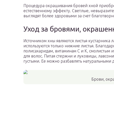
Процедура окрашивания бровей хной приобре
естественному эффекту. Светлые, невыразител
выглядят более здоровыми за счет благотворн
Уход за бровями, окраше
Источником хны являются листья кустарника л
используются только нижние листья. Благода
полисахаридам, витаминам C и K, смолистым 
для волос. Питая стержни и луковицы, лавсони
густыми. Ее можно разбавлять натуральными 
Брови, ок