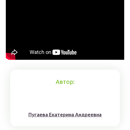
Автор:
Пугaeва Eкатеринa Aндрeeвна