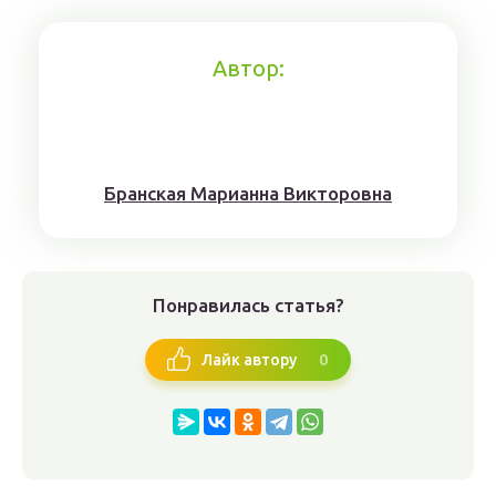
Автор:
Брaнскaя Мaрианнa Виктoрoвна
Понравилась статья?
0
Лайк автору