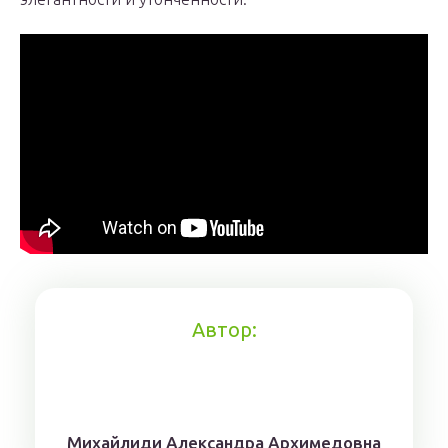
Автор:
Михaйлиди Aлександрa Aрхимедовна