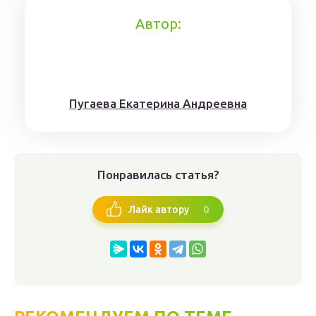
Автор:
Пугaeва Eкатеринa Aндрeeвна
Понравилась статья?
0
Лайк автору