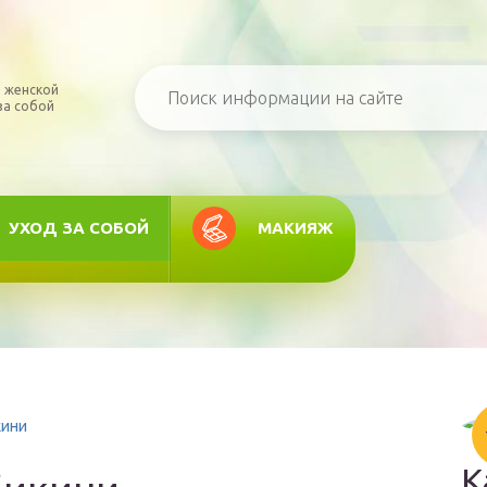
 женской
за собой
УХОД ЗА СОБОЙ
МАКИЯЖ
кини
К