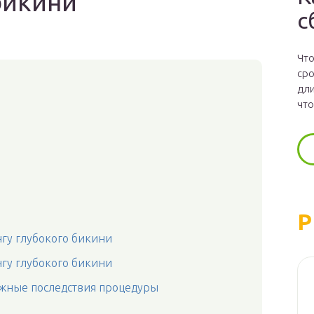
бикини
с
Что
сро
дли
что
Р
нгу глубокого бикини
нгу глубокого бикини
ожные последствия процедуры