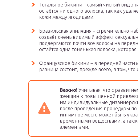
Тотальное бикини – самый чистый вид эп
остаётся ни одного волоска, так как удаля
кожи между ягодицами.
Бразильская эпиляция – стремительно наб
создаёт очень видимый эффект сексуальн
подвергаются почти все волосы на передне
остаётся одна тоненькая полоска, которая
Французское бикини – в передней части м
разница состоит, прежде всего, в том, что
Важно!
Учитывая, что с развити
женщин к повышенной привлека
им индивидуальные дизайнерские
после проведения процедуры по
интимное место может быть укр
временными веществами, а так
элементами.