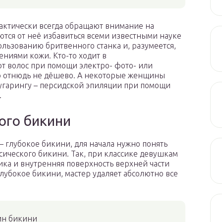
актически всегда обращают внимание на
ются от неё избавиться всеми известными науке
ользованию бритвенного станка и, разумеется,
ниями кожи. Кто-то ходит в
т волос при помощи электро- фото- или
но отнюдь не дёшево. А некоторые женщины
угарингу – персидской эпиляции при помощи
.
кого бикини
 – глубокое бикини, для начала нужно понять
ссического бикини. Так, при классике девушкам
ка и внутренняя поверхность верхней части
 глубокое бикини, мастер удаляет абсолютно все
н бикини