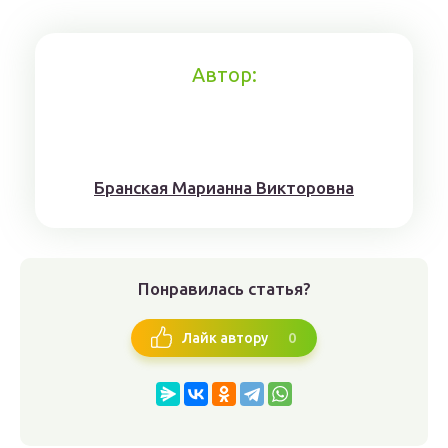
Автор:
Брaнскaя Мaрианнa Виктoрoвна
Понравилась статья?
0
Лайк автору