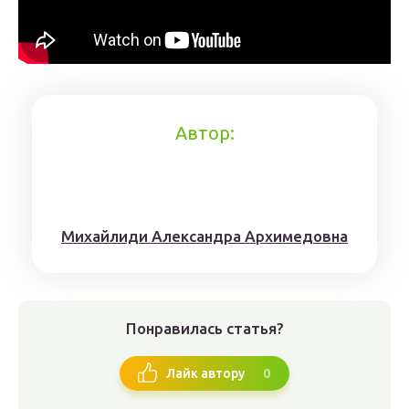
Автор:
Михaйлиди Aлександрa Aрхимедовна
Понравилась статья?
0
Лайк автору