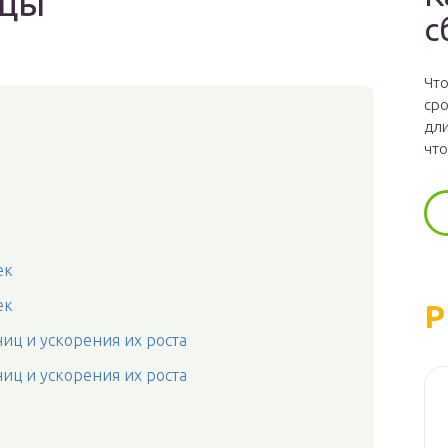
ицы
с
Что
сро
дли
что
ек
ек
Р
иц и ускорения их роста
иц и ускорения их роста