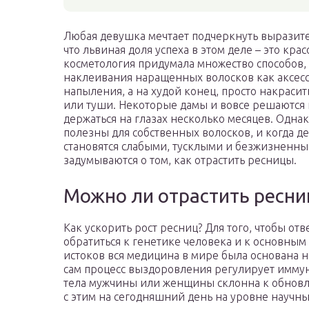
Любая девушка мечтает подчеркнуть выразител
что львиная доля успеха в этом деле – это кра
косметология придумала множество способов,
наклеивания наращенных волосков как аксес
напыления, а на худой конец, просто накраси
или туши. Некоторые дамы и вовсе решаются н
держаться на глазах несколько месяцев. Однак
полезны для собственных волосков, и когда д
становятся слабыми, тусклыми и безжизненны
задумываются о том, как отрастить ресницы.
Можно ли отрастить ресн
Как ускорить рост ресниц? Для того, чтобы отв
обратиться к генетике человека и к основным
истоков вся медицина в мире была основана на
сам процесс выздоровления регулирует иммун
тела мужчины или женщины склонна к обновле
с этим на сегодняшний день на уровне научн