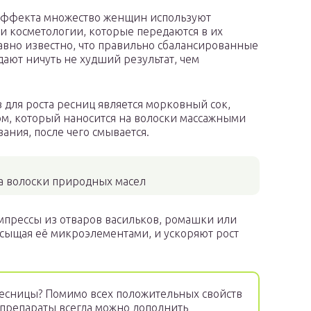
 эффекта множество женщин используют
 косметологии, которые передаются в их
давно известно, что правильно сбалансированные
дают ничуть не худший результат, чем
 для роста ресниц является морковный сок,
, который наносится на волоски массажными
ания, после чего смывается.
а волоски природных масел
мпрессы из отваров васильков, ромашки или
асыщая её микроэлементами, и ускоряют рост
ресницы? Помимо всех положительных свойств
препараты всегда можно дополнить