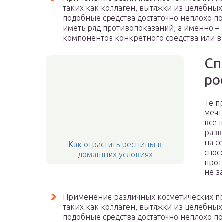
таких как коллаген, вытяжки из целебных
подобные средства достаточно неплохо пом
иметь ряд противопоказаний, а именно 
компонентов конкретного средства или 
Сп
ро
Те п
мечт
всё 
разв
на с
Как отрастить ресницы в
спос
домашних условиях
прот
не з
Применение различных косметических пр
таких как коллаген, вытяжки из целебных
подобные средства достаточно неплохо пом