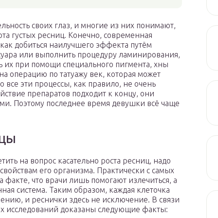
ьность своих глаз, и многие из них понимают,
сота густых ресниц. Конечно, современная
 как добиться наилучшего эффекта путём
суара или выполнить процедуру ламинирования,
ть их при помощи специального пигмента, хны
а операцию по татуажу век, которая может
о все эти процессы, как правило, не очень
ействие препаратов подходит к концу, они
ми. Поэтому последнее время девушки всё чаще
ицы
етить на вопрос касательно роста ресниц, надо
 свойствам его организма. Практически с самых
 факте, что врачи лишь помогают излечиться, а
ная система. Таким образом, каждая клеточка
нию, и реснички здесь не исключение. В связи
ых исследований доказаны следующие факты: