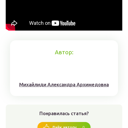
Автор:
Михaйлиди Aлександрa Aрхимедовна
Понравилась статья?
0
Лайк автору