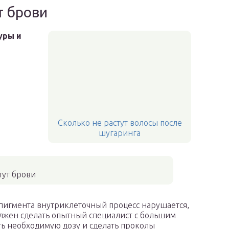
т брови
уры и
Сколько не растут волосы после
шугаринга
тут брови
 пигмента внутриклеточный процесс нарушается,
олжен сделать опытный специалист с большим
ть необходимую дозу и сделать проколы