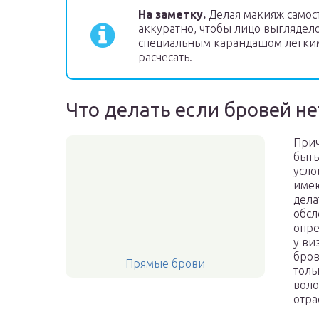
На заметку.
Делая макияж самос
аккуратно, чтобы лицо выгляде
специальным карандашом легким
расчесать.
Что делать если бровей н
Прич
быть
усло
имею
дела
обсл
опре
у ви
бров
Прямые брови
толь
воло
отра