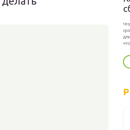
о делать
с
Что
сро
дли
что
Р
в