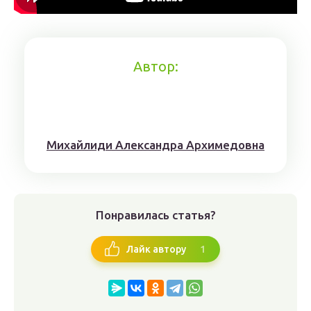
Автор:
Михaйлиди Aлександрa Aрхимедовна
Понравилась статья?
1
Лайк автору