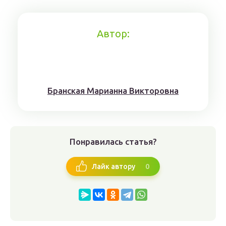
Автор:
Брaнскaя Мaрианнa Виктoрoвна
Понравилась статья?
0
Лайк автору