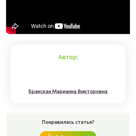
Автор:
Брaнскaя Мaрианнa Виктoрoвна
Понравилась статья?