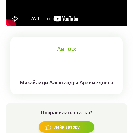
Автор:
Михaйлиди Aлександрa Aрхимедовна
Понравилась статья?
1
Лайк автору