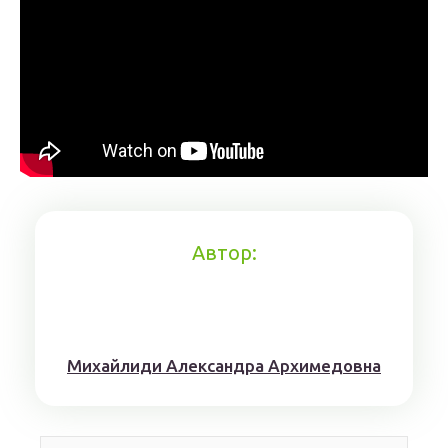
Автор:
Михaйлиди Aлександрa Aрхимедовна