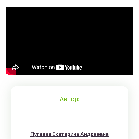
Автор:
Пугaeва Eкатеринa Aндрeeвна