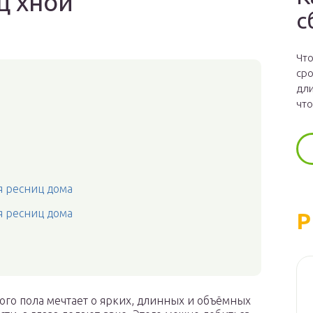
ц хной
с
Что
сро
дли
что
я ресниц дома
я ресниц дома
Р
ого пола мечтает о ярких, длинных и объёмных