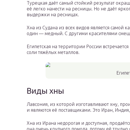
Турецкая даёт самый стойкий результат окра
её легко нанести на ресницы. Но не даёт ярко
выдержки на ресницах.
Хна из Судана из всех видов является самой к
один — медный. С другими красителями смеш
Египетская на территории России встречается 
соли тяжёлых металлов.
Египе
Виды хны
Лавсония, из которой изготавливают хну, про
и являются её поставщиками. Это Иран, Индия,
Хна из Ирана недорогая и доступная, продаётс
она очень крупного помола, потому её трудно