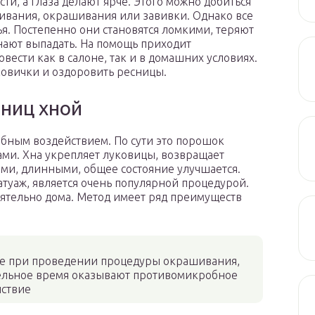
ти, а глаза делают ярче. Этого можно добиться
ивания, окрашивания или завивки. Однако все
я. Постепенно они становятся ломкими, теряют
нают выпадать. На помощь приходит
ести как в салоне, так и в домашних условиях.
овички и оздоровить ресницы.
ниц хной
ебным воздействием. По сути это порошок
ми. Хна укрепляет луковицы, возвращает
ыми, длинными, общее состояние улучшается.
туаж, является очень популярной процедурой.
оятельно дома. Метод имеет ряд преимуществ
ые при проведении процедуры окрашивания,
тельное время оказывают противомикробное
йствие