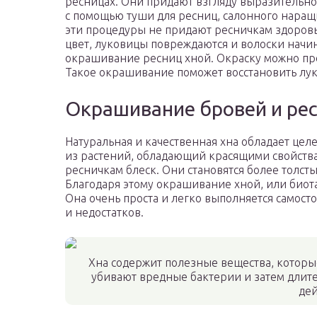
ресницах. Они придают взгляду выразительнос
с помощью туши для ресниц, салонного наращ
эти процедуры не придают ресничкам здоровь
цвет, луковицы повреждаются и волоски начи
окрашивание ресниц хной. Окраску можно пров
Такое окрашивание поможет восстановить лук
Окрашивание бровей и рес
Натуральная и качественная хна обладает цел
из растений, обладающий красящими свойства
ресничкам блеск. Они становятся более толст
Благодаря этому окрашивание хной, или биота
Она очень проста и легко выполняется самост
и недостатков.
Хна содержит полезные вещества, котор
убивают вредные бактерии и затем дли
де