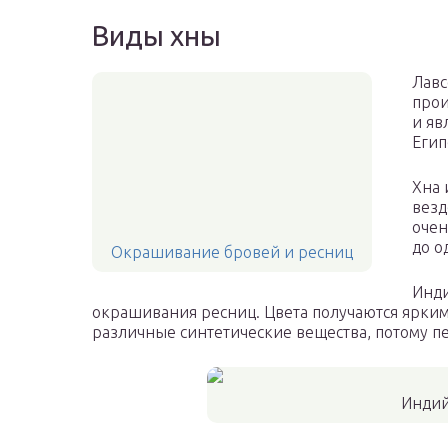
Виды хны
Лавс
прои
и яв
Егип
Хна 
везд
очен
до о
Окрашивание бровей и ресниц
Инди
окрашивания ресниц. Цвета получаются ярки
различные синтетические вещества, потому пе
Индий