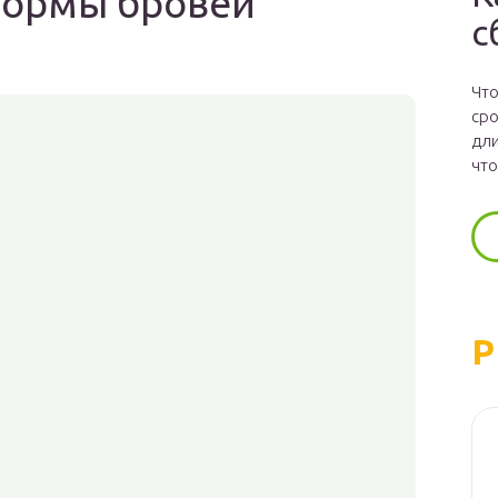
формы бровей
с
Что
сро
дли
что
Р