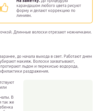
На заметку.
До процедуры
карандашом любого цвета рисуют
форму и делают коррекцию по
линиям.
очкой. Длинные волоски отрезают ножничками.
аранее, до начала выхода в свет. Работают днем
убирают макияж. Волоски захватывают,
 протирают льдом и перекисью водорода,
офилактики раздражения.
тствуют
 или
налы. В
 так же
ебенка