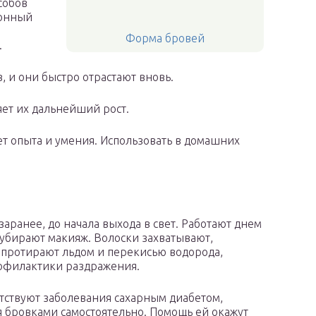
собов
ионный
Форма бровей
.
, и они быстро отрастают вновь.
яет их дальнейший рост.
ет опыта и умения. Использовать в домашних
аранее, до начала выхода в свет. Работают днем
убирают макияж. Волоски захватывают,
 протирают льдом и перекисью водорода,
офилактики раздражения.
тствуют заболевания сахарным диабетом,
я бровками самостоятельно. Помощь ей окажут