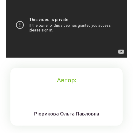
Автор:
Рюрикoвa Oльгa Пaвлoвнa