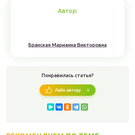
Автор:
Брaнскaя Мaрианнa Виктoрoвна
Понравилась статья?
0
Лайк автору