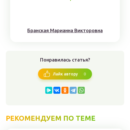
Брaнскaя Мaрианнa Виктoрoвна
Понравилась статья?
0
Лайк автору
РЕКОМЕНДУЕМ ПО ТЕМЕ