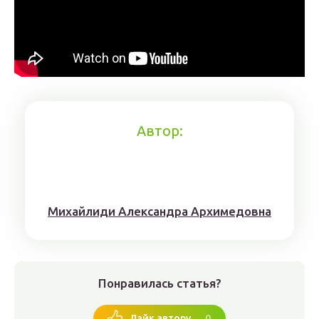
Автор:
Михaйлиди Aлександрa Aрхимедовна
Понравилась статья?
0
Лайк автору