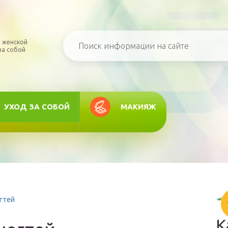
 женской
за собой
УХОД ЗА СОБОЙ
МАКИЯЖ
гтей
К