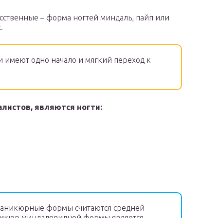
сственные – форма ногтей миндаль, пайп или
.
и имеют одно начало и мягкий переход к
листов, являются ногти:
маникюрные формы считаются средней
аникюр миндалевидной формы является