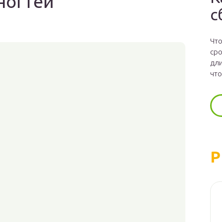
ногтей
с
Что
сро
дли
что
Р