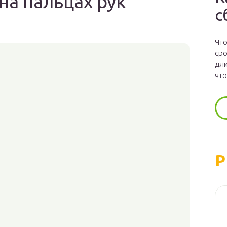
на пальцах рук
с
Что
сро
дли
что
Р