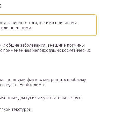
х
ожи зависит от того, какими причинами
и или внешними.
и и общие заболевания, внешние причины
 с применением неподходящих косметических
вана внешними факторами, решить проблему
 средств. Необходимо:
наченные для сухих и чувствительных рук;
ягкой текстурой;