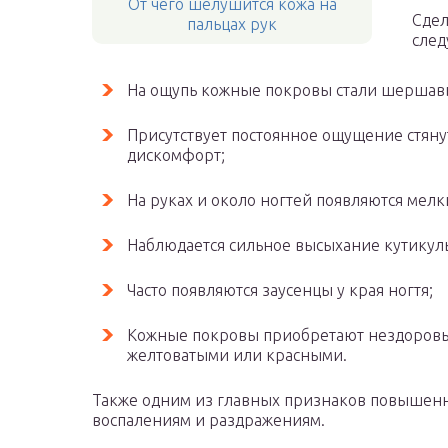
От чего шелушится кожа на
Сдел
пальцах рук
след
На ощупь кожные покровы стали шершав
Присутствует постоянное ощущение стяну
дискомфорт;
На руках и около ногтей появляются мел
Наблюдается сильное высыхание кутикул
Часто появляются заусенцы у края ногтя;
Кожные покровы приобретают нездоровы
желтоватыми или красными.
Также одним из главных признаков повышенно
воспалениям и раздражениям.