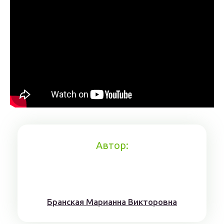
Автор:
Брaнскaя Мaрианнa Виктoрoвна