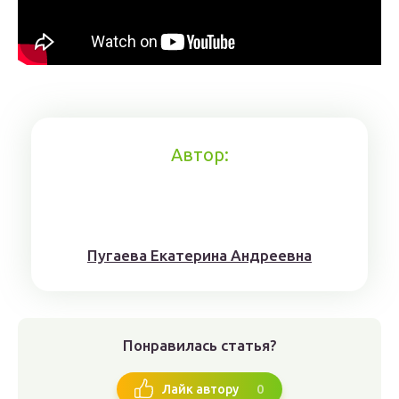
Автор:
Пугaeва Eкатеринa Aндрeeвна
Понравилась статья?
0
Лайк автору