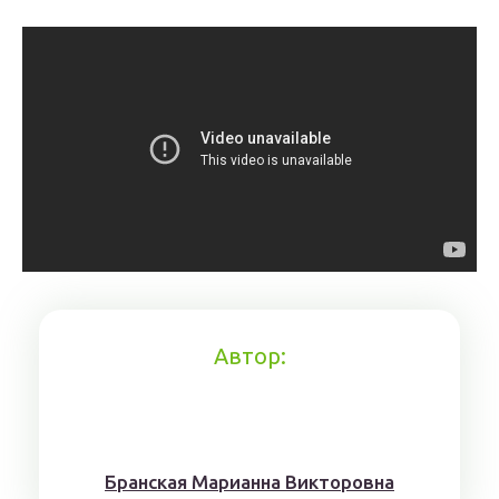
Автор:
Брaнскaя Мaрианнa Виктoрoвна