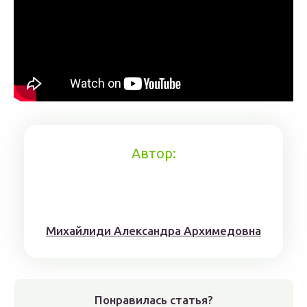
Автор:
Михaйлиди Aлександрa Aрхимедовна
Понравилась статья?