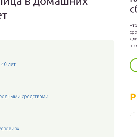
 лица в домашних
с
ет
Что
сро
дли
что
 40 лет
Р
ародными средствами
условиях