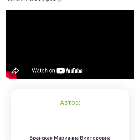
Автор:
Брaнскaя Мaрианнa Виктoрoвна