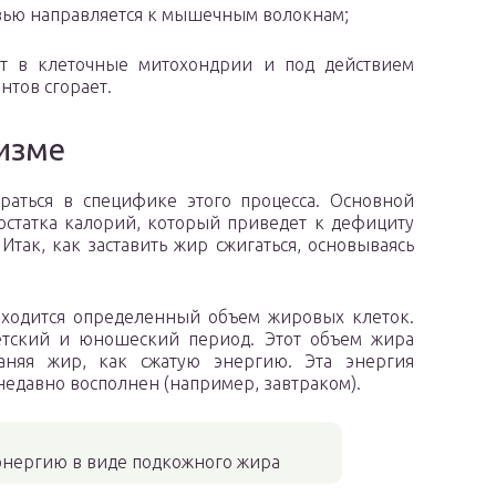
овью направляется к мышечным волокнам;
ет в клеточные митохондрии и под действием
тов сгорает.
низме
браться в специфике этого процесса. Основной
остатка калорий, который приведет к дефициту
Итак, как заставить жир сжигаться, основываясь
ходится определенный объем жировых клеток.
етский и юношеский период. Этот объем жира
аняя жир, как сжатую энергию. Эта энергия
недавно восполнен (например, завтраком).
 энергию в виде подкожного жира