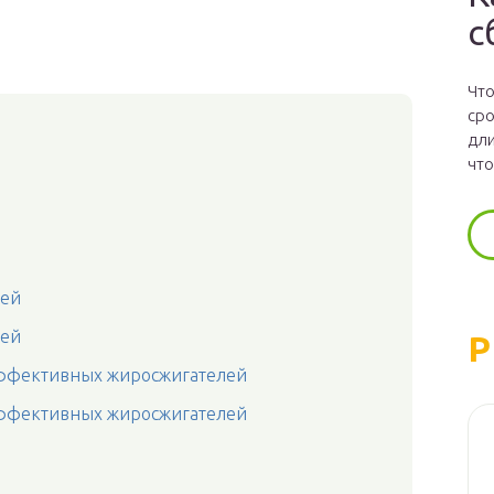
с
Что
сро
дли
что
я
лей
лей
Р
эффективных жиросжигателей
эффективных жиросжигателей