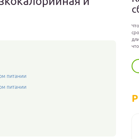
изкокалорийная и
с
Что
сро
дли
что
ом питании
ом питании
Р