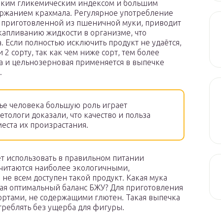
ким гликемическим индексом и большим
ржанием крахмала. Регулярное употребление
 приготовленной из пшеничной муки, приводит
капливанию жидкости в организме, что
. Если полностью исключить продукт не удаётся,
2 сорту, так как чем ниже сорт, тем более
ла и цельнозерновая применяется в выпечке
.
ье человека большую роль играет
тологи доказали, что качество и польза
места их произрастания.
т использовать в правильном питании
считаются наиболее экологичными,
не всем доступен такой продукт. Какая мука
ая оптимальный баланс БЖУ? Для приготовления
сортами, не содержащими глютен. Такая выпечка
отреблять без ущерба для фигуры.