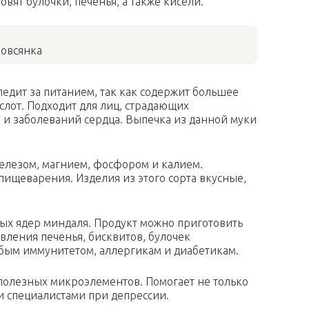
овят булочки, печенья, а также кисели.
 овсянка
следит за питанием, так как содержит большее
слот. Подходит для лиц, страдающих
 и заболеваний сердца. Выпечка из данной муки
железом, магнием, фосфором и калием.
пищеварения. Изделия из этого сорта вкусные,
ых ядер миндаля. Продукт можно приготовить
овления печенья, бисквитов, булочек
бым иммунитетом, аллергикам и диабетикам.
 полезных микроэлементов. Помогает не только
и специалистами при депрессии.