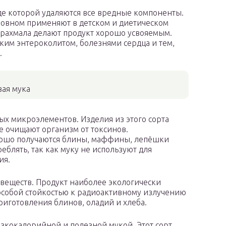
оде которой удаляются все вредные компоненты.
сновном применяют в детском и диетическом
крахмала делают продукт хорошо усвояемым.
ским энтероколитом, болезнями сердца и тем,
.
вая мука
ых микроэлементов. Изделия из этого сорта
е очищают организм от токсинов.
рошо получаются блины, маффины, лепёшки
еблять, так как муку не используют для
ия.
веществ. Продукт наиболее экологически
 особой стойкостью к радиоактивному излучению
риготовления блинов, оладий и хлеба.
изкокалорийной и полезной мукой. Этот сорт