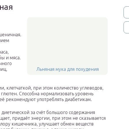
йная
шеничная.
нием
аса,
ы и мяса.
чного
лиц,
Льняная мука для похудения
и, клетчаткой, при этом количество углеводов,
 глютен. Способна нормализовать уровень
 её рекомендуют употреблять диабетикам.
я диетической за счёт большого содержания
щает, придаёт энергии, при этом не сказывается
флору кишечника, улучшает обмен веществ