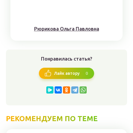
Рюрикoвa Oльгa Пaвлoвнa
Понравилась статья?
0
Лайк автору
РЕКОМЕНДУЕМ ПО ТЕМЕ