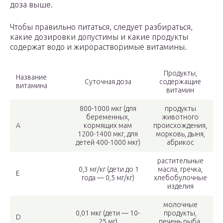
доза выше.
Чтобы правильно питаться, следует разбираться,
какие дозировки допустимы и какие продукты
содержат водо и жирорастворимые витамины.
Продукты,
Название
Суточная доза
содержащие
витамина
витамин
800-1000 мкг (для
продукты
беременных,
животного
А
кормящих мам
происхождения,
1200-1400 мкг, для
морковь, дыня,
детей 400-1000 мкг)
абрикос
растительные
0,3 мг/кг (дети до 1
масла, гречка,
Е
года — 0,5 мг/кг)
хлебобулочные
изделия
молочные
0,01 мкг (дети — 10-
продукты,
D
25 мг)
печень рыба,