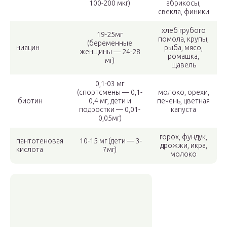
100-200 мкг)
абрикосы,
свекла, финики
хлеб грубого
19-25мг
помола, крупы,
(беременные
ниацин
рыба, мясо,
женщины — 24-28
ромашка,
мг)
щавель
0,1-03 мг
(спортсмены — 0,1-
молоко, орехи,
биотин
0,4 мг, дети и
печень, цветная
подростки — 0,01-
капуста
0,05мг)
горох, фундук,
пантотеновая
10-15 мг (дети — 3-
дрожжи, икра,
кислота
7мг)
молоко