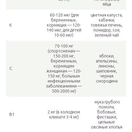
яйца
60-120 мкг (для
цветная капуста,
беременных,
кабачки,
К
кормящих — 120-
говяжья печень,
140 мкг, для детей
помидор, соя,
10-60 мкг)
зеленый чай
70-100 мг
(спортсменам —
150-200 мг,
яблоки,
беременным,
апельсины,
кормящим
лимоны,
С
женщинам — 120-
шиповник,
150 мг, больным
черная
инфекционными
смородина
заболеваниями —
500-2000 мг)
мука грубого
помола,
2 мг (в холодном
бобовые,
В1
климате 3-4 мг)
фисташки,
цельные
овсяные хлопья