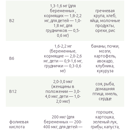
1,3-1,6 мг (для
беременных ,
гречневая
кормящих — 1,8-2,2
крупа, хлеб,
В2
мг, для детей — 1,0-
яйца, молочные
1,8 мг, для
продукты,
грудничков — 0,5-
орехи, рис
0,6 мг)
1,6-2,2 мг
бананы, почки,
(беременные,
мозги,
кормящие — 2,0-2,6
картофель,
В6
мг, дети — 0,9-1,6 мг,
авокадо,
груднички — 0,3-0,6
клубника,
мг)
кукуруза
2,0-3,0 мкг
соя, рыба,
(женщины в
домашняя
В12
положении — 3,0-
птица, хмель,
4,0 мкг, дети — 1,0-
сердце
2,0 мкг)
горошек,
200 мкг (для
картошка,
фолиевая
беременных — 200-
зеленый лук,
кислота
400 мкг, для детей —
грибы, капуста,