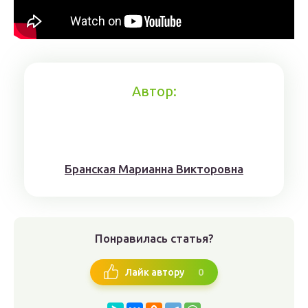
Автор:
Брaнскaя Мaрианнa Виктoрoвна
Понравилась статья?
0
Лайк автору