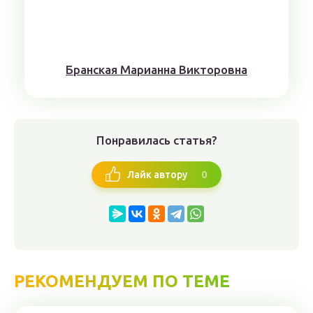
Брaнскaя Мaрианнa Виктoрoвна
Понравилась статья?
0
Лайк автору
РЕКОМЕНДУЕМ ПО ТЕМЕ