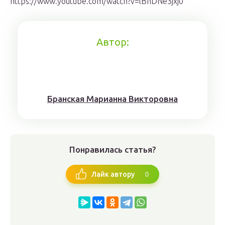
https://www.youtube.com/watch?v=lBhDNe3jxj0
Автор:
Брaнскaя Мaрианнa Виктoрoвна
Понравилась статья?
0
Лайк автору