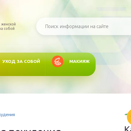
 женской
за собой
УХОД ЗА СОБОЙ
МАКИЯЖ
худения
К