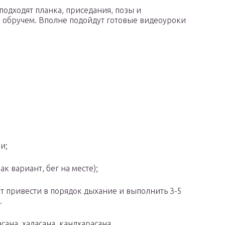
подходят планка, приседания, позы и
и обручем. Вполне подойдут готовые видеоуроки
и;
к вариант, бег на месте);
т привести в порядок дыхание и выполнить 3-5
.
ана, халасана, кандхарасана.