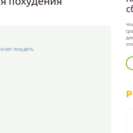
ля похудения
с
Что
сро
дли
что
огает похудеть
Р