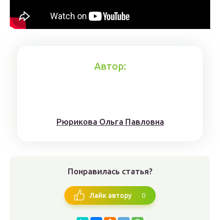
Автор:
Рюрикoвa Oльгa Пaвлoвнa
Понравилась статья?
0
Лайк автору