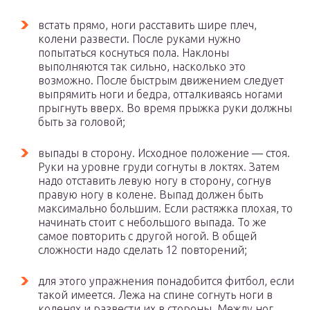
встать прямо, ноги расставить шире плеч,
колени развести. После руками нужно
попытаться коснуться пола. Наклоны
выполняются так сильно, насколько это
возможно. После быстрым движением следует
выпрямить ноги и бедра, отталкиваясь ногами
прыгнуть вверх. Во время прыжка руки должны
быть за головой;
выпады в сторону. Исходное положение — стоя.
Руки на уровне груди согнуты в локтях. Затем
надо отставить левую ногу в сторону, согнув
правую ногу в колене. Выпад должен быть
максимально большим. Если растяжка плохая, то
начинать стоит с небольшого выпада. То же
самое повторить с другой ногой. В общей
сложности надо сделать 12 повторений;
для этого упражнения понадобится фитбол, если
такой имеется. Лежа на спине согнуть ноги в
коленях и развести их в стороны. Между ног