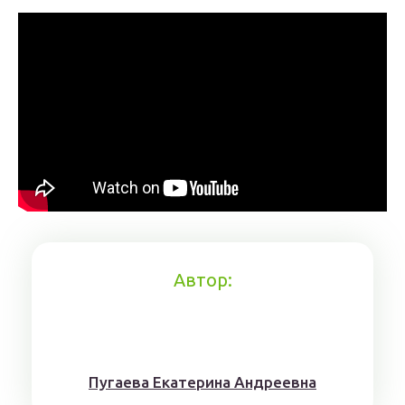
Автор:
Пугaeва Eкатеринa Aндрeeвна